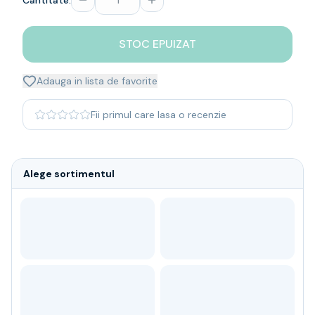
Cantitate:
Whisky
Single malt
STOC EPUIZAT
Blended malt
Irish
Japanese
Adauga in lista de favorite
Bourbon
Blanded Japanese
Fii primul care lasa o recenzie
Canadian
Coniac & Brandy
Rom
Alege sortimentul
Vodka
Gin
Tequila
Lichior
Vermut & bitter
Traditionale
Altele
Soft Drinks