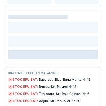
Bere
Ceai
Bacanie
BLACK FRIDAY
Bauturi fine selectie
Cumperi mai mult platesti mai putin
Garantie SGR
Bauturi reci
Despre noi
Contact
Livrare
Termeni si conditii
Politica de confidentialitate
DISPONIBILITATE IN MAGAZINE
Intrebari frecvente
STOC EPUIZAT:
Bucuresti
,
Blvd. Banu Manta Nr. 18
✕
STOC EPUIZAT:
Brasov
,
Str. Plevnei Nr. 12
✕
STOC EPUIZAT:
Timisoara
,
Str. Paul Chinezu Nr. 6
✕
STOC EPUIZAT:
Adjud
,
Str. Republicii Nr. 110
✕