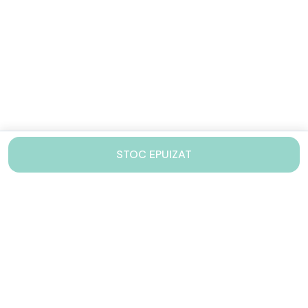
STOC EPUIZAT
Contacteaza-ne!
Iti stam mereu la dispozitie.
031 005 0155
Lu-Vi: 10-17
shop@drinkstory.ro