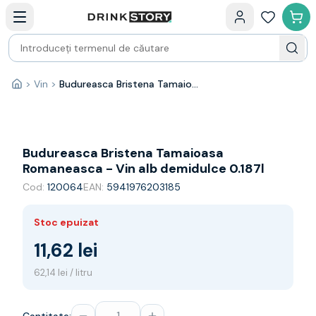
Categorii principale
Acasa
Bauturi fine — selectie
Produse Noi
Cosuri cadou
Pachete & Cadouri
>
Vin
>
Budureasca Bristena Tamaioasa Romaneasca - Vin alb demidulce 0.187l
Acasă
Vin
Tamaioasa
Shiraz
Riesling
Budureasca Bristena Tamaioasa
Franta
Romaneasca - Vin alb demidulce 0.187l
Spania
Cod:
120064
EAN:
5941976203185
Africa de Sud
Australia
Stoc epuizat
Germania
Noua Zeelanda
11,62 lei
Chile
62,14 lei / litru
Spumante
Prosecco
Sampanie