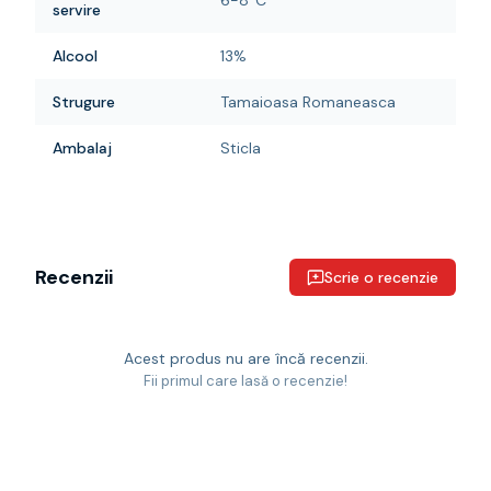
6-8°C
servire
Alcool
13%
Strugure
Tamaioasa Romaneasca
Ambalaj
Sticla
Recenzii
Scrie o recenzie
Acest produs nu are încă recenzii.
Fii primul care lasă o recenzie!