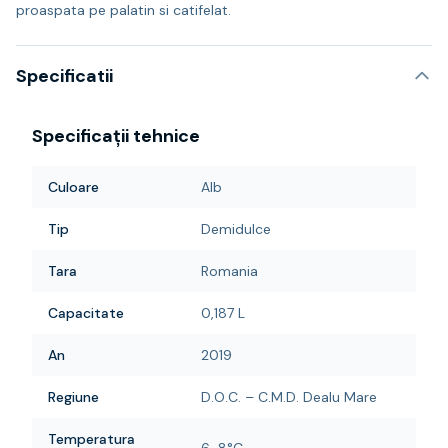
proaspata pe palatin si catifelat.
Specificatii
Specificații tehnice
Culoare
Alb
Tip
Demidulce
Tara
Romania
Capacitate
0,187 L
An
2019
Regiune
D.O.C. – C.M.D. Dealu Mare
Temperatura