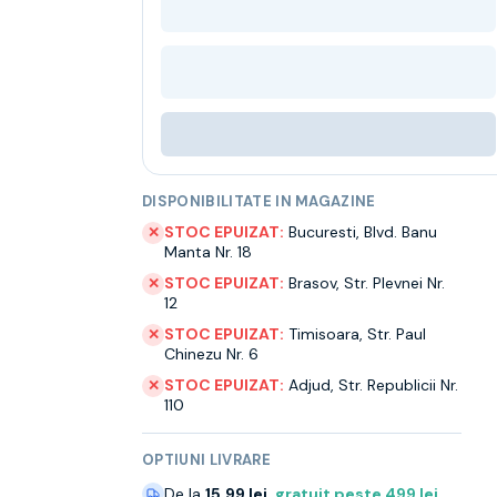
DISPONIBILITATE IN MAGAZINE
STOC EPUIZAT:
Bucuresti
,
Blvd. Banu
✕
Manta Nr. 18
STOC EPUIZAT:
Brasov
,
Str. Plevnei Nr.
✕
12
STOC EPUIZAT:
Timisoara
,
Str. Paul
✕
Chinezu Nr. 6
STOC EPUIZAT:
Adjud
,
Str. Republicii Nr.
✕
110
OPTIUNI LIVRARE
De la
15.99 lei
,
gratuit peste
499
lei