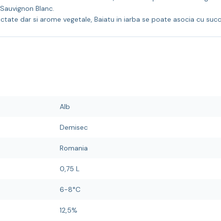
i Sauvignon Blanc.
ctate dar si arome vegetale, Baiatu in iarba se poate asocia cu succ
Alb
Demisec
Romania
0,75 L
6-8°C
12,5%