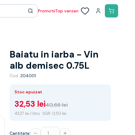
Promotii
Top vanzari
Baiatu in iarba - Vin
alb demisec 0.75L
Cod:
204001
Stoc epuizat
32,53 lei
40,66 lei
43,37 lei / litru · SGR: 0,50 lei
Cantitate: