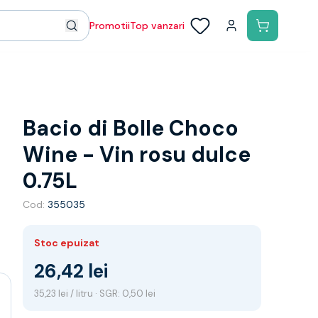
Promotii
Top vanzari
Bacio di Bolle Choco
Wine - Vin rosu dulce
0.75L
Cod:
355035
Stoc epuizat
26,42 lei
35,23 lei / litru · SGR: 0,50 lei