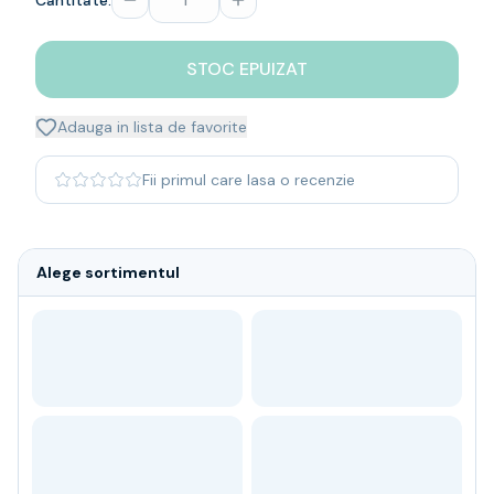
Cantitate:
Whisky
Single malt
STOC EPUIZAT
Blended malt
Irish
Japanese
Adauga in lista de favorite
Bourbon
Blanded Japanese
Fii primul care lasa o recenzie
Canadian
Coniac & Brandy
Rom
Alege sortimentul
Vodka
Gin
Tequila
Lichior
Vermut & bitter
Traditionale
Altele
Soft Drinks