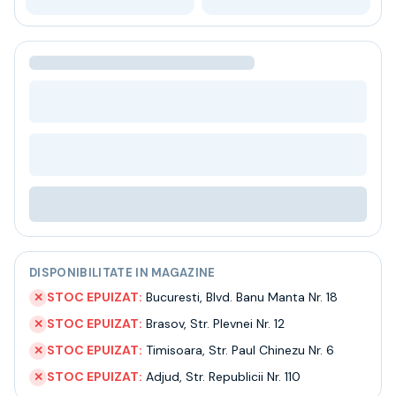
Bere
Ceai
Bacanie
BLACK FRIDAY
Bauturi fine selectie
Cumperi mai mult platesti mai putin
Garantie SGR
Bauturi reci
Despre noi
Contact
Livrare
Termeni si conditii
Politica de confidentialitate
DISPONIBILITATE IN MAGAZINE
Intrebari frecvente
STOC EPUIZAT:
Bucuresti
,
Blvd. Banu Manta Nr. 18
✕
STOC EPUIZAT:
Brasov
,
Str. Plevnei Nr. 12
✕
STOC EPUIZAT:
Timisoara
,
Str. Paul Chinezu Nr. 6
✕
STOC EPUIZAT:
Adjud
,
Str. Republicii Nr. 110
✕