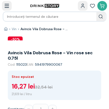
Categorii principale
Acasa
Bauturi fine — selectie
Produse Noi
Cosuri cadou
Pachete & Cadouri
>
Vin
>
Avincis Vila Dobrusa Rose - Vin rose sec 0.75l
Acasă
Vin
Tamaioasa
-
50
%
Shiraz
Riesling
Avincis Vila Dobrusa Rose - Vin rose sec
Franta
0.75l
Spania
Cod:
115023
EAN:
5941979900067
Africa de Sud
Australia
Stoc epuizat
Germania
Noua Zeelanda
16,27 lei
32,54 lei
Chile
21,69 lei / litru
Spumante
Prosecco
Sampanie