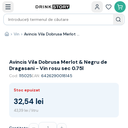
Categorii principale
Acasa
Bauturi fine — selectie
Produse Noi
Cosuri cadou
Pachete & Cadouri
>
Vin
>
Avincis Vila Dobrusa Merlot & Negru de Dragasani - Vin rosu sec 0.75l
Acasă
Vin
Tamaioasa
Shiraz
Riesling
Avincis Vila Dobrusa Merlot & Negru de
Franta
Dragasani - Vin rosu sec 0.75l
Spania
Cod:
115025
EAN:
6426290018145
Africa de Sud
Australia
Stoc epuizat
Germania
Noua Zeelanda
32,54 lei
Chile
43,39 lei / litru
Spumante
Prosecco
Sampanie