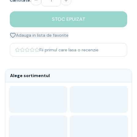
Cantitate:
Whisky
Single malt
STOC EPUIZAT
Blended malt
Irish
Japanese
Adauga in lista de favorite
Bourbon
Blanded Japanese
Fii primul care lasa o recenzie
Canadian
Coniac & Brandy
Rom
Alege sortimentul
Vodka
Gin
Tequila
Lichior
Vermut & bitter
Traditionale
Altele
Soft Drinks