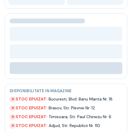
Bere
Ceai
Bacanie
BLACK FRIDAY
Bauturi fine selectie
Cumperi mai mult platesti mai putin
Garantie SGR
Bauturi reci
Despre noi
Contact
Livrare
Termeni si conditii
Politica de confidentialitate
DISPONIBILITATE IN MAGAZINE
Intrebari frecvente
STOC EPUIZAT:
Bucuresti
,
Blvd. Banu Manta Nr. 18
✕
STOC EPUIZAT:
Brasov
,
Str. Plevnei Nr. 12
✕
STOC EPUIZAT:
Timisoara
,
Str. Paul Chinezu Nr. 6
✕
STOC EPUIZAT:
Adjud
,
Str. Republicii Nr. 110
✕