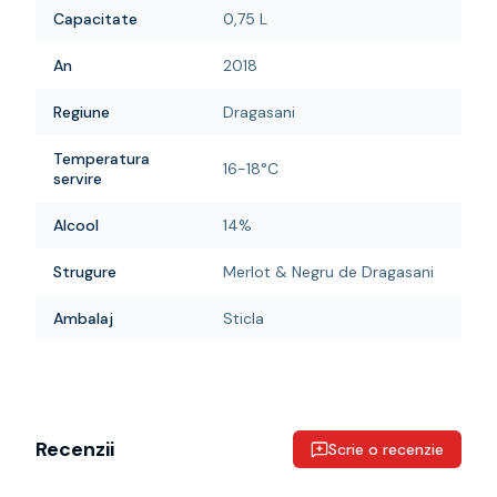
Capacitate
0,75 L
An
2018
Regiune
Dragasani
Temperatura
16-18°C
servire
Alcool
14%
Strugure
Merlot & Negru de Dragasani
Ambalaj
Sticla
Recenzii
Scrie o recenzie