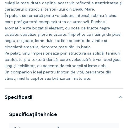
culeși la maturitate deplină, acest vin reflectă autenticitatea și
caracterul distinct al terroir-ului din Dealu Mare.
În pahar, se remarcă printr-o culoare intensă, rubiniu închis,
care prefigurează complexitatea ce urmează. Buchetul
aromatic este bogat și elegant, cu note de fructe negre
coapte, coacăze și prune uscate, împletite cu nuanțe de piper
negru, cuișoare, lemn dulce și fine accente de vanilie și
ciocolată amăruie, datorate maturării în baric.
Pe palat, vinul impresionează prin structura sa solidă, taninuri
catifelate și o textură densă, care evoluează într-un postgust
lung și echilibrat, cu accente de mirodenii și lemn nobil.
Un companion ideal pentru fripturi de vită, preparate din
vânat, miel la cuptor sau brânzeturi maturate.
Specificatii
Specificații tehnice