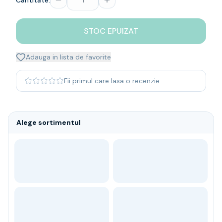
Cantitate:
Whisky
Single malt
STOC EPUIZAT
Blended malt
Irish
Japanese
Adauga in lista de favorite
Bourbon
Blanded Japanese
Fii primul care lasa o recenzie
Canadian
Coniac & Brandy
Rom
Alege sortimentul
Vodka
Gin
Tequila
Lichior
Vermut & bitter
Traditionale
Altele
Soft Drinks