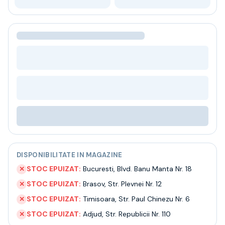
Bere
Ceai
Bacanie
BLACK FRIDAY
Bauturi fine selectie
Cumperi mai mult platesti mai putin
Garantie SGR
Bauturi reci
Despre noi
Contact
Livrare
Termeni si conditii
Politica de confidentialitate
DISPONIBILITATE IN MAGAZINE
Intrebari frecvente
STOC EPUIZAT:
Bucuresti
,
Blvd. Banu Manta Nr. 18
✕
STOC EPUIZAT:
Brasov
,
Str. Plevnei Nr. 12
✕
STOC EPUIZAT:
Timisoara
,
Str. Paul Chinezu Nr. 6
✕
STOC EPUIZAT:
Adjud
,
Str. Republicii Nr. 110
✕