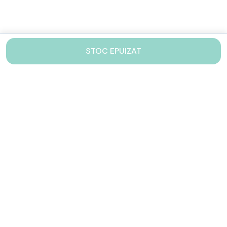
STOC EPUIZAT
Contacteaza-ne!
Iti stam mereu la dispozitie.
031 005 0155
Lu-Vi: 10-17
shop@drinkstory.ro
Contact
DRINKSTORY