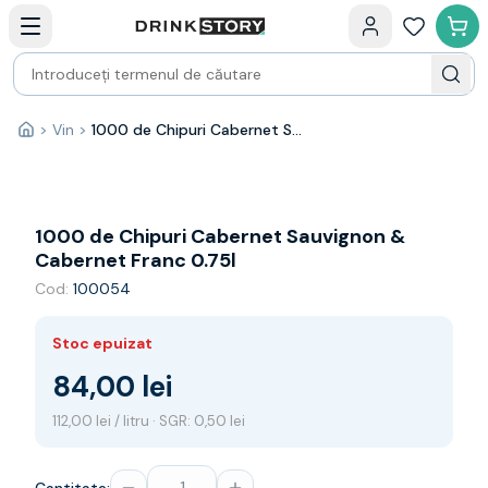
Categorii principale
Acasa
Bauturi fine — selectie
Produse Noi
Cosuri cadou
Pachete & Cadouri
>
Vin
>
1000 de Chipuri Cabernet Sauvignon & Cabernet Franc 0.75l
Acasă
Vin
Tamaioasa
Shiraz
Riesling
1000 de Chipuri Cabernet Sauvignon &
Franta
Cabernet Franc 0.75l
Spania
Cod:
100054
Africa de Sud
Australia
Stoc epuizat
Germania
Noua Zeelanda
84,00 lei
Chile
112,00 lei / litru · SGR: 0,50 lei
Spumante
Prosecco
Sampanie