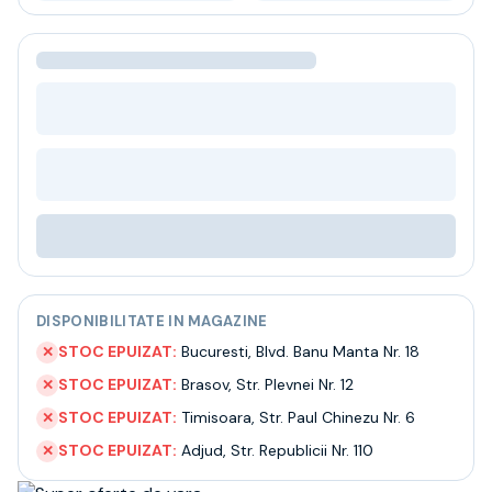
Bere
Ceai
Bacanie
BLACK FRIDAY
Bauturi fine selectie
Cumperi mai mult platesti mai putin
Garantie SGR
Bauturi reci
Despre noi
Contact
Livrare
Termeni si conditii
Politica de confidentialitate
DISPONIBILITATE IN MAGAZINE
Intrebari frecvente
STOC EPUIZAT:
Bucuresti
,
Blvd. Banu Manta Nr. 18
✕
STOC EPUIZAT:
Brasov
,
Str. Plevnei Nr. 12
✕
STOC EPUIZAT:
Timisoara
,
Str. Paul Chinezu Nr. 6
✕
STOC EPUIZAT:
Adjud
,
Str. Republicii Nr. 110
✕