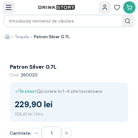
Categorii principale
Acasa
Bauturi fine — selectie
Produse Noi
Cosuri cadou
Pachete & Cadouri
>
Tequila
>
Patron Silver 0.7L
Acasă
Vin
Tamaioasa
Shiraz
Riesling
Patron Silver 0.7L
Franta
Cod:
280020
Spania
Africa de Sud
•
În stoc
Livrare în 1-4 zile lucratoare
Australia
Germania
229,90 lei
Noua Zeelanda
Chile
328,43 lei / litru
Spumante
Prosecco
Cantitate:
Sampanie