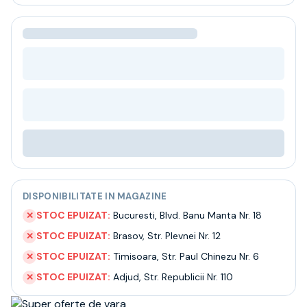
Bere
Ceai
Bacanie
BLACK FRIDAY
Bauturi fine selectie
Cumperi mai mult platesti mai putin
Garantie SGR
Bauturi reci
Despre noi
Contact
Livrare
Termeni si conditii
DISPONIBILITATE IN MAGAZINE
Politica de confidentialitate
Intrebari frecvente
STOC EPUIZAT:
Bucuresti
,
Blvd. Banu Manta Nr. 18
✕
STOC EPUIZAT:
Brasov
,
Str. Plevnei Nr. 12
✕
STOC EPUIZAT:
Timisoara
,
Str. Paul Chinezu Nr. 6
✕
STOC EPUIZAT:
Adjud
,
Str. Republicii Nr. 110
✕