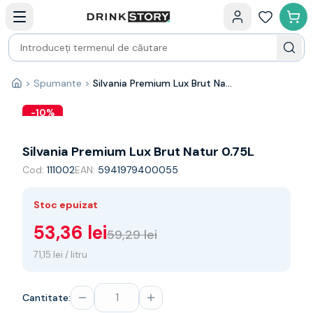
Categorii principale
Acasa
Bauturi fine — selectie
Produse Noi
Cosuri cadou
Pachete & Cadouri
>
Spumante
>
Silvania Premium Lux Brut Natur 0.75L
Acasă
Vin
Tamaioasa
-
10
%
Shiraz
Riesling
Silvania Premium Lux Brut Natur 0.75L
Franta
Cod:
111002
EAN:
5941979400055
Spania
Africa de Sud
Stoc epuizat
Australia
Germania
53,36 lei
59,29 lei
Noua Zeelanda
71,15 lei / litru
Chile
Spumante
Prosecco
Cantitate:
Sampanie