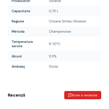
Producator
Silvania
Capacitate
0,75 L
Regiune
Crisana Simleu Silvaniei
Metoda
Champenoise
Temperatura
8-10°C
servire
Alcool
11,5%
Ambalaj
Sticla
Recenzii
Scrie o recenzie