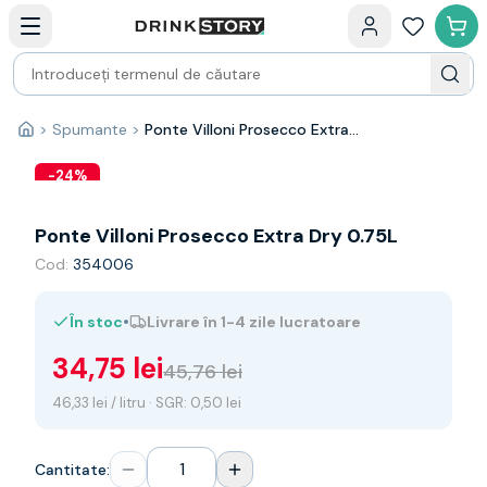
Categorii principale
Acasa
Bauturi fine — selectie
Produse Noi
Cosuri cadou
Pachete & Cadouri
>
Spumante
>
Ponte Villoni Prosecco Extra Dry 0.75L
Acasă
Vin
Tamaioasa
-
24
%
Shiraz
Riesling
Ponte Villoni Prosecco Extra Dry 0.75L
Franta
Cod:
354006
Spania
Africa de Sud
•
În stoc
Livrare în 1-4 zile lucratoare
Australia
Germania
34,75 lei
45,76 lei
Noua Zeelanda
Chile
46,33 lei / litru · SGR: 0,50 lei
Spumante
Prosecco
Cantitate:
Sampanie