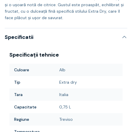
și o ușoară notă de citrice. Gustul este proaspăt, echilibrat și
fructat, cu o dulceață fină specifică stilului Extra Dry, care îl
face plăcut și ușor de savurat.
Specificatii
Specificații tehnice
Culoare
Alb
Tip
Extra dry
Tara
Italia
Capacitate
0,75 L
Regiune
Treviso
Temperatura