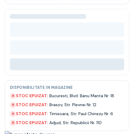
Bere
Ceai
Bacanie
BLACK FRIDAY
Bauturi fine selectie
Cumperi mai mult platesti mai putin
Garantie SGR
Bauturi reci
Despre noi
Contact
Livrare
Termeni si conditii
Politica de confidentialitate
DISPONIBILITATE IN MAGAZINE
Intrebari frecvente
STOC EPUIZAT:
Bucuresti
,
Blvd. Banu Manta Nr. 18
✕
STOC EPUIZAT:
Brasov
,
Str. Plevnei Nr. 12
✕
STOC EPUIZAT:
Timisoara
,
Str. Paul Chinezu Nr. 6
✕
STOC EPUIZAT:
Adjud
,
Str. Republicii Nr. 110
✕