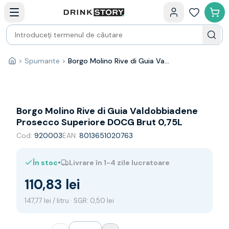
Categorii principale
Acasa
Bauturi fine — selectie
Produse Noi
Cosuri cadou
Pachete & Cadouri
>
Spumante
>
Borgo Molino Rive di Guia Valdobbiadene Prosecco Superiore DOCG Brut 0,75L
Acasă
Vin
Tamaioasa
Shiraz
Riesling
Borgo Molino Rive di Guia Valdobbiadene
Franta
Prosecco Superiore DOCG Brut 0,75L
Spania
Cod:
920003
EAN:
8013651020763
Africa de Sud
Australia
•
În stoc
Livrare în 1-4 zile lucratoare
Germania
Noua Zeelanda
110,83 lei
Chile
Spumante
147,77 lei / litru · SGR: 0,50 lei
Prosecco
Sampanie