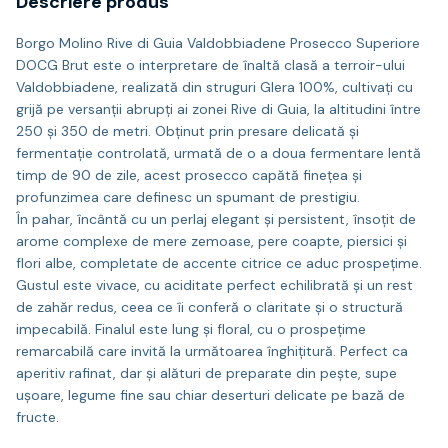
Descriere produs
Borgo Molino Rive di Guia Valdobbiadene Prosecco Superiore
DOCG Brut este o interpretare de înaltă clasă a terroir-ului
Valdobbiadene, realizată din struguri Glera 100%, cultivați cu
grijă pe versanții abrupți ai zonei Rive di Guia, la altitudini între
250 și 350 de metri. Obținut prin presare delicată și
fermentație controlată, urmată de o a doua fermentare lentă
timp de 90 de zile, acest prosecco capătă finețea și
profunzimea care definesc un spumant de prestigiu.
În pahar, încântă cu un perlaj elegant și persistent, însoțit de
arome complexe de mere zemoase, pere coapte, piersici și
flori albe, completate de accente citrice ce aduc prospețime.
Gustul este vivace, cu aciditate perfect echilibrată și un rest
de zahăr redus, ceea ce îi conferă o claritate și o structură
impecabilă. Finalul este lung și floral, cu o prospețime
remarcabilă care invită la următoarea înghițitură. Perfect ca
aperitiv rafinat, dar și alături de preparate din pește, supe
ușoare, legume fine sau chiar deserturi delicate pe bază de
fructe.