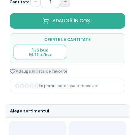
Cantitate:
Whisky
Single malt
Blended malt
ADAUGĂ ÎN COȘ
Irish
Japanese
OFERTE LA CANTITATE
Bourbon
Blanded Japanese
6
buc
99,75 lei
/buc
Canadian
Coniac & Brandy
Rom
Adauga in lista de favorite
Vodka
Gin
Fii primul care lasa o recenzie
Tequila
Lichior
Vermut & bitter
Alege sortimentul
Traditionale
Altele
Soft Drinks