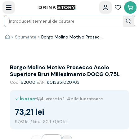
Categorii principale
Acasa
Bauturi fine — selectie
Produse Noi
Cosuri cadou
Pachete & Cadouri
>
Spumante
>
Borgo Molino Motivo Prosecco Asolo Superiore Brut Millesimanto DOCG 0,75L
Acasă
Vin
Tamaioasa
Shiraz
Riesling
Borgo Molino Motivo Prosecco Asolo
Franta
Superiore Brut Millesimanto DOCG 0,75L
Spania
Cod:
920001
EAN:
8013651020763
Africa de Sud
Australia
•
În stoc
Livrare în 1-4 zile lucratoare
Germania
Noua Zeelanda
73,21 lei
Chile
Spumante
97,61 lei / litru · SGR: 0,50 lei
Prosecco
Sampanie