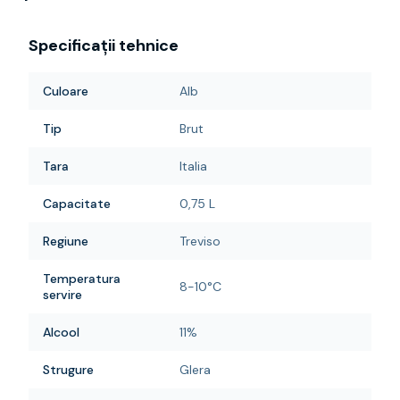
Specificații tehnice
Culoare
Alb
Tip
Brut
Tara
Italia
Capacitate
0,75 L
Regiune
Treviso
Temperatura
8-10°C
servire
Alcool
11%
Strugure
Glera