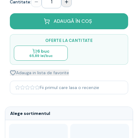
Cantitate:
Whisky
Single malt
Blended malt
ADAUGĂ ÎN COȘ
Irish
Japanese
OFERTE LA CANTITATE
Bourbon
Blanded Japanese
6
buc
65,89 lei
/buc
Canadian
Coniac & Brandy
Rom
Adauga in lista de favorite
Vodka
Gin
Fii primul care lasa o recenzie
Tequila
Lichior
Vermut & bitter
Alege sortimentul
Traditionale
Altele
Soft Drinks