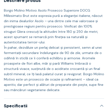
Descriere produs
Borgo Molino Motivo Asolo Prosecco Superiore DOCG
Millesimato Brut este expresia pură a eleganței italiene, născut
din inima dealurilor Asolo – una dintre cele mai valoroase și
prestigioase regiuni pentru prosecco. Vinificat din 100%
struguri Glera crescuți la altitudini între 180 și 250 de metri,
acest spumant se remarcă prin finețea sa naturală și
autenticitatea terroir-ului.
În pahar, dezvăluie un perlaj delicat și persistent, semn al unei
fermentații secundare îndelungate de 90 de zile, urmate de o
odihnă în sticlă ce îi conferă echilibru și armonie. Aromele
proaspete de flori albe, măr și pară Williams îmbracă o
structură vivace, susținută de o aciditate crocantă și un final
subtil mineral, ce îți lasă palatul curat și revigorat. Borgo Molino
Motivo este un prosecco de ocazie și rafinament – ideal ca
aperitiv, dar perfect și alături de preparate din pește, supe fine
sau mâncăruri vegetariene delicate.
Specificatii