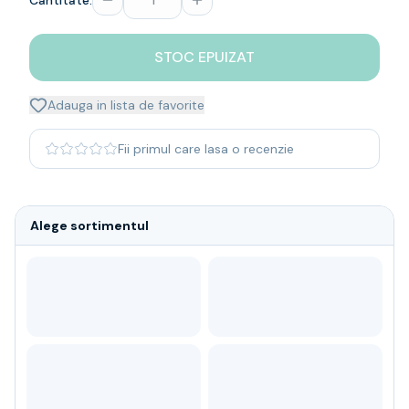
Cantitate:
Whisky
Single malt
STOC EPUIZAT
Blended malt
Irish
Japanese
Adauga in lista de favorite
Bourbon
Blanded Japanese
Fii primul care lasa o recenzie
Canadian
Coniac & Brandy
Rom
Alege sortimentul
Vodka
Gin
Tequila
Lichior
Vermut & bitter
Traditionale
Altele
Soft Drinks