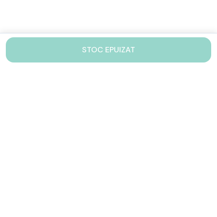
STOC EPUIZAT
Contacteaza-ne!
Iti stam mereu la dispozitie.
031 005 0155
Lu-Vi: 10-17
shop@drinkstory.ro
Contact
DRINKSTORY