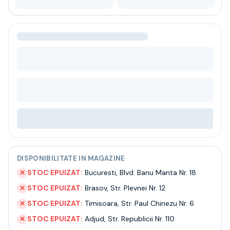
Bere
Ceai
Bacanie
BLACK FRIDAY
Bauturi fine selectie
Cumperi mai mult platesti mai putin
Garantie SGR
Bauturi reci
Despre noi
Contact
Livrare
Termeni si conditii
Politica de confidentialitate
DISPONIBILITATE IN MAGAZINE
Intrebari frecvente
STOC EPUIZAT:
Bucuresti
,
Blvd. Banu Manta Nr. 18
✕
STOC EPUIZAT:
Brasov
,
Str. Plevnei Nr. 12
✕
STOC EPUIZAT:
Timisoara
,
Str. Paul Chinezu Nr. 6
✕
STOC EPUIZAT:
Adjud
,
Str. Republicii Nr. 110
✕