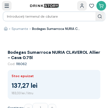
Categorii principale
Acasa
Bauturi fine — selectie
Produse Noi
Cosuri cadou
Pachete & Cadouri
>
Spumante
>
Bodegas Sumarroca NURIA CLAVEROL Allier - Cava 0.75l
Acasă
Vin
Tamaioasa
Shiraz
Riesling
Bodegas Sumarroca NURIA CLAVEROL Allier
Franta
- Cava 0.75l
Spania
Cod:
118062
Africa de Sud
Australia
Stoc epuizat
Germania
Noua Zeelanda
137,27 lei
Chile
183,03 lei / litru
Spumante
Prosecco
Sampanie