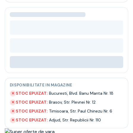
Bere
Ceai
Bacanie
BLACK FRIDAY
Bauturi fine selectie
Cumperi mai mult platesti mai putin
Garantie SGR
Bauturi reci
Despre noi
Contact
Livrare
Termeni si conditii
DISPONIBILITATE IN MAGAZINE
Politica de confidentialitate
Intrebari frecvente
STOC EPUIZAT:
Bucuresti
,
Blvd. Banu Manta Nr. 18
✕
STOC EPUIZAT:
Brasov
,
Str. Plevnei Nr. 12
✕
STOC EPUIZAT:
Timisoara
,
Str. Paul Chinezu Nr. 6
✕
STOC EPUIZAT:
Adjud
,
Str. Republicii Nr. 110
✕