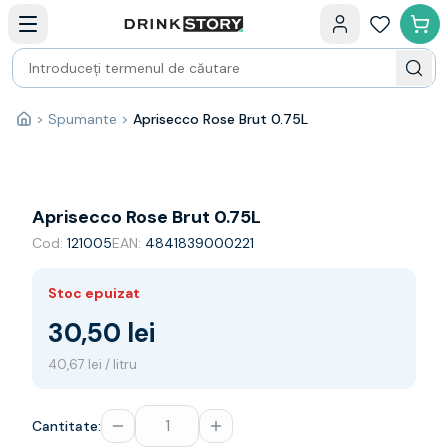
Categorii principale
Acasa
Bauturi fine — selectie
Produse Noi
Cosuri cadou
Pachete & Cadouri
>
Spumante
>
Aprisecco Rose Brut 0.75L
Acasă
Vin
Tamaioasa
Shiraz
Riesling
Aprisecco Rose Brut 0.75L
Franta
Cod:
121005
EAN:
4841839000221
Spania
Africa de Sud
Stoc epuizat
Australia
Germania
30,50 lei
Noua Zeelanda
40,67 lei / litru
Chile
Spumante
Prosecco
Cantitate:
Sampanie