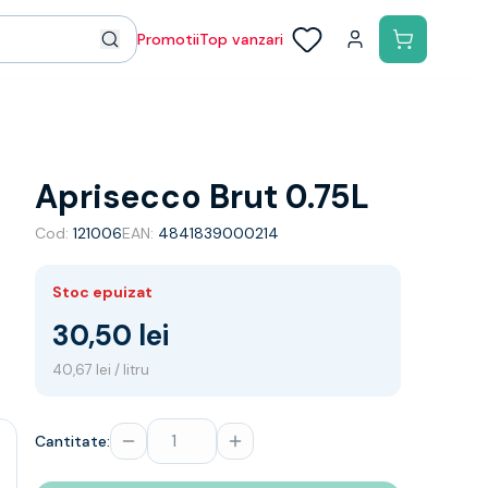
Promotii
Top vanzari
Aprisecco Brut 0.75L
Cod:
121006
EAN:
4841839000214
Stoc epuizat
30,50 lei
40,67 lei / litru
Cantitate: