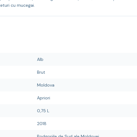
nzeturi cu mucegai.
Alb
Brut
Moldova
Apriori
0,75 L
2018
Podgoriile de Sud ale Moldovei