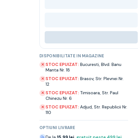
DISPONIBILITATE IN MAGAZINE
STOC EPUIZAT:
Bucuresti
,
Blvd. Banu
✕
Manta Nr. 18
STOC EPUIZAT:
Brasov
,
Str. Plevnei Nr.
✕
12
STOC EPUIZAT:
Timisoara
,
Str. Paul
✕
Chinezu Nr. 6
STOC EPUIZAT:
Adjud
,
Str. Republicii Nr.
✕
110
OPTIUNI LIVRARE
De la
15.99 lei
,
gratuit peste
499
lei