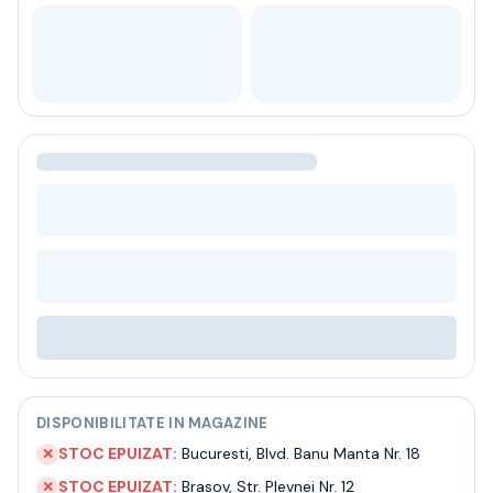
Bere
Ceai
Bacanie
BLACK FRIDAY
Bauturi fine selectie
Cumperi mai mult platesti mai putin
Garantie SGR
Bauturi reci
Despre noi
Contact
Livrare
Termeni si conditii
Politica de confidentialitate
Intrebari frecvente
DISPONIBILITATE IN MAGAZINE
STOC EPUIZAT:
Bucuresti
,
Blvd. Banu Manta Nr. 18
✕
STOC EPUIZAT:
Brasov
,
Str. Plevnei Nr. 12
✕