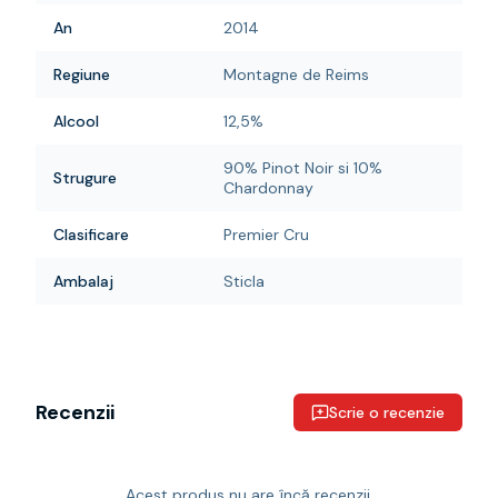
An
2014
Regiune
Montagne de Reims
Alcool
12,5%
90% Pinot Noir si 10%
Strugure
Chardonnay
Clasificare
Premier Cru
Ambalaj
Sticla
Recenzii
Scrie o recenzie
Acest produs nu are încă recenzii.