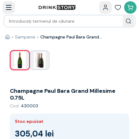
Categorii principale
Acasa
Bauturi fine — selectie
Produse Noi
Cosuri cadou
Pachete & Cadouri
>
Sampanie
>
Champagne Paul Bara Grand Millesime 0.75L
1
/
2
Acasă
Vin
Tamaioasa
Shiraz
Riesling
Franta
Spania
Africa de Sud
Champagne Paul Bara Grand Millesime
Australia
0.75L
Germania
Cod:
430003
Noua Zeelanda
Chile
Stoc epuizat
Spumante
Prosecco
305,04 lei
Sampanie