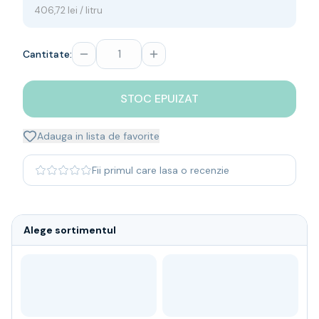
406,72 lei / litru
Whisky
Single malt
Blended malt
Cantitate:
Irish
Japanese
Bourbon
STOC EPUIZAT
Blanded Japanese
Canadian
Adauga in lista de favorite
Coniac & Brandy
Rom
Fii primul care lasa o recenzie
Vodka
Gin
Tequila
Alege sortimentul
Lichior
Vermut & bitter
Traditionale
Altele
Soft Drinks