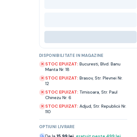
DISPONIBILITATE IN MAGAZINE
STOC EPUIZAT:
Bucuresti
,
Blvd. Banu
✕
Manta Nr. 18
STOC EPUIZAT:
Brasov
,
Str. Plevnei Nr.
✕
12
STOC EPUIZAT:
Timisoara
,
Str. Paul
✕
Chinezu Nr. 6
STOC EPUIZAT:
Adjud
,
Str. Republicii Nr.
✕
110
OPTIUNI LIVRARE
De la
15.99 lei
,
gratuit peste
499
lei