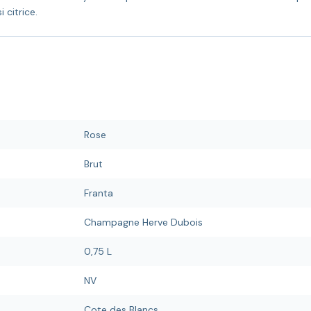
 citrice.
Rose
Brut
Franta
Champagne Herve Dubois
0,75 L
NV
Cote des Blancs