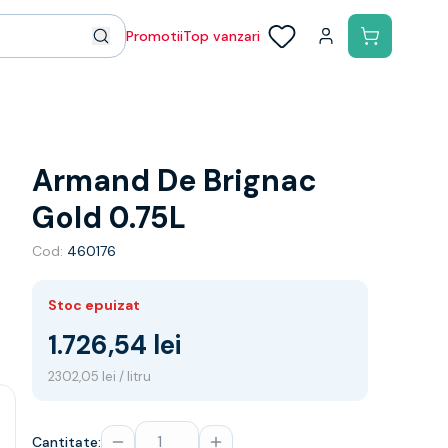
Promotii
Top vanzari
Armand De Brignac
Gold 0.75L
Cod:
460176
Stoc epuizat
1.726,54 lei
2302,05 lei / litru
Cantitate: