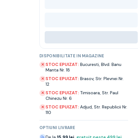
DISPONIBILITATE IN MAGAZINE
STOC EPUIZAT:
Bucuresti
,
Blvd. Banu
✕
Manta Nr. 18
STOC EPUIZAT:
Brasov
,
Str. Plevnei Nr.
✕
12
STOC EPUIZAT:
Timisoara
,
Str. Paul
✕
Chinezu Nr. 6
STOC EPUIZAT:
Adjud
,
Str. Republicii Nr.
✕
110
OPTIUNI LIVRARE
De la
15.99 lei
,
gratuit peste
499
lei