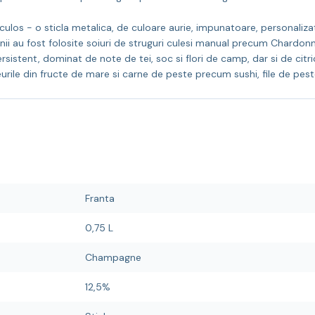
ulos - o sticla metalica, de culoare aurie, impunatoare, personaliza
i au fost folosite soiuri de struguri culesi manual precum Chardonna
rsistent, dominat de note de tei, soc si flori de camp, dar si de cit
urile din fructe de mare si carne de peste precum sushi, file de pest
Franta
0,75 L
Champagne
12,5%