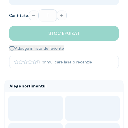
Whisky
Single malt
Cantitate:
Blended malt
Irish
Japanese
STOC EPUIZAT
Bourbon
Blanded Japanese
Adauga in lista de favorite
Canadian
Coniac & Brandy
Fii primul care lasa o recenzie
Rom
Vodka
Gin
Alege sortimentul
Tequila
Lichior
Vermut & bitter
Traditionale
Altele
Soft Drinks