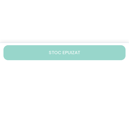
STOC EPUIZAT
Contacteaza-ne!
Iti stam mereu la dispozitie.
031 005 0155
Lu-Vi: 10-17
shop@drinkstory.ro
Contact