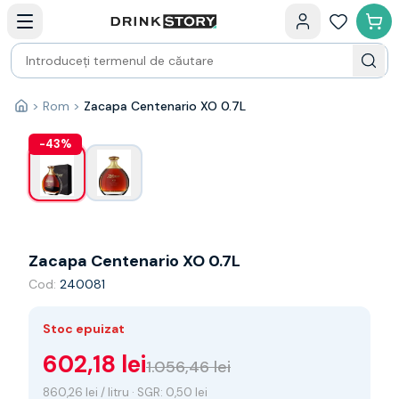
Categorii principale
Acasa
Bauturi fine — selectie
Produse Noi
Cosuri cadou
Pachete & Cadouri
>
Rom
>
Zacapa Centenario XO 0.7L
1
/
2
Acasă
Vin
Tamaioasa
-
43
%
Shiraz
Riesling
Franta
Spania
Africa de Sud
Zacapa Centenario XO 0.7L
Australia
Cod:
240081
Germania
Noua Zeelanda
Chile
Stoc epuizat
Spumante
602,18 lei
1.056,46 lei
Prosecco
Sampanie
860,26 lei / litru · SGR: 0,50 lei