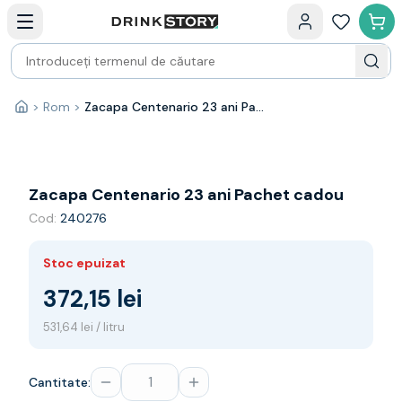
Categorii principale
Acasa
Bauturi fine — selectie
Produse Noi
Cosuri cadou
Pachete & Cadouri
>
Rom
>
Zacapa Centenario 23 ani Pachet cadou
Acasă
Vin
Tamaioasa
Shiraz
Riesling
Zacapa Centenario 23 ani Pachet cadou
Franta
Cod:
240276
Spania
Africa de Sud
Stoc epuizat
Australia
Germania
372,15 lei
Noua Zeelanda
531,64 lei / litru
Chile
Spumante
Prosecco
Cantitate:
Sampanie