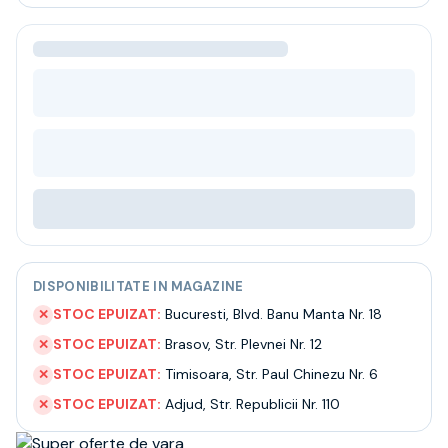
Bere
Ceai
Bacanie
BLACK FRIDAY
Bauturi fine selectie
Cumperi mai mult platesti mai putin
Garantie SGR
Bauturi reci
Despre noi
Contact
Livrare
Termeni si conditii
DISPONIBILITATE IN MAGAZINE
Politica de confidentialitate
Intrebari frecvente
STOC EPUIZAT:
Bucuresti
,
Blvd. Banu Manta Nr. 18
✕
STOC EPUIZAT:
Brasov
,
Str. Plevnei Nr. 12
✕
STOC EPUIZAT:
Timisoara
,
Str. Paul Chinezu Nr. 6
✕
STOC EPUIZAT:
Adjud
,
Str. Republicii Nr. 110
✕