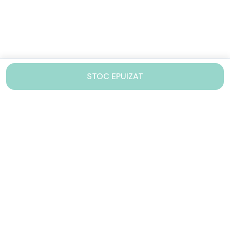
STOC EPUIZAT
Contacteaza-ne!
Iti stam mereu la dispozitie.
031 005 0155
Lu-Vi: 10-17
shop@drinkstory.ro
Contact