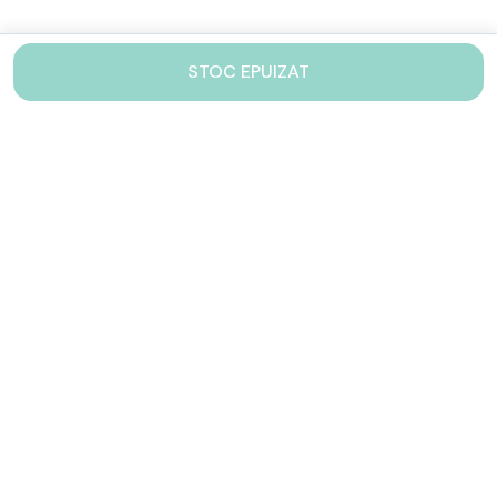
STOC EPUIZAT
Contacteaza-ne!
Iti stam mereu la dispozitie.
031 005 0155
Lu-Vi: 10-17
shop@drinkstory.ro
Contact
DRINKSTORY