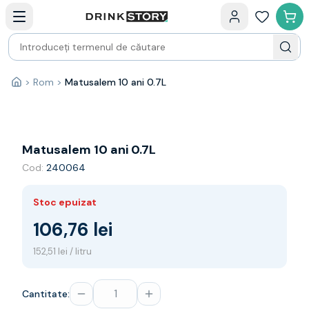
Categorii principale
Acasa
Bauturi fine — selectie
Produse Noi
Cosuri cadou
Pachete & Cadouri
>
Rom
>
Matusalem 10 ani 0.7L
Acasă
Vin
Tamaioasa
Shiraz
Riesling
Matusalem 10 ani 0.7L
Franta
Cod:
240064
Spania
Africa de Sud
Stoc epuizat
Australia
Germania
106,76 lei
Noua Zeelanda
152,51 lei / litru
Chile
Spumante
Prosecco
Cantitate:
Sampanie