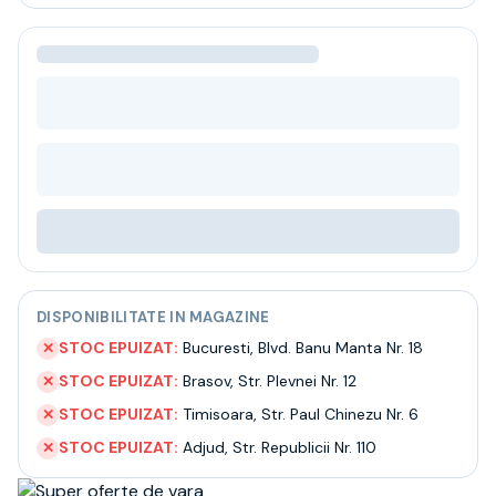
Bere
Ceai
Bacanie
BLACK FRIDAY
Bauturi fine selectie
Cumperi mai mult platesti mai putin
Garantie SGR
Bauturi reci
Despre noi
Contact
Livrare
Termeni si conditii
DISPONIBILITATE IN MAGAZINE
Politica de confidentialitate
Intrebari frecvente
STOC EPUIZAT:
Bucuresti
,
Blvd. Banu Manta Nr. 18
✕
STOC EPUIZAT:
Brasov
,
Str. Plevnei Nr. 12
✕
STOC EPUIZAT:
Timisoara
,
Str. Paul Chinezu Nr. 6
✕
STOC EPUIZAT:
Adjud
,
Str. Republicii Nr. 110
✕