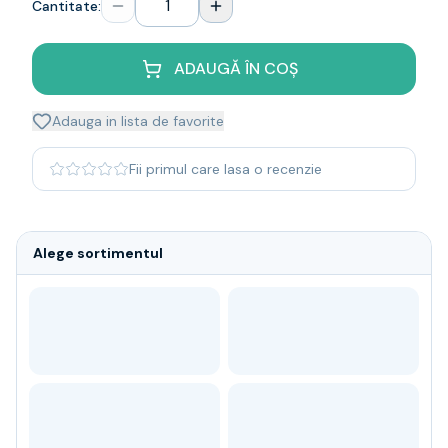
Cantitate:
Whisky
Single malt
Blended malt
ADAUGĂ ÎN COȘ
Irish
Japanese
Adauga in lista de favorite
Bourbon
Blanded Japanese
Fii primul care lasa o recenzie
Canadian
Coniac & Brandy
Rom
Alege sortimentul
Vodka
Gin
Tequila
Lichior
Vermut & bitter
Traditionale
Altele
Soft Drinks