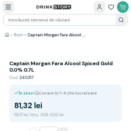
Categorii principale
Acasa
Bauturi fine — selectie
Produse Noi
Cosuri cadou
Pachete & Cadouri
>
Rom
>
Captain Morgan Fara Alcool Spiced Gold 0.0% 0.7L
Acasă
Vin
Tamaioasa
Shiraz
Riesling
Captain Morgan Fara Alcool Spiced Gold
Franta
0.0% 0.7L
Spania
Cod:
240317
Africa de Sud
Australia
•
În stoc
Livrare în 1-4 zile lucratoare
Germania
Noua Zeelanda
81,32 lei
Chile
Spumante
116,17 lei / litru · SGR: 0,50 lei
Prosecco
Sampanie