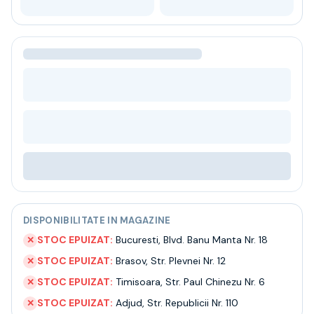
Bere
Ceai
Bacanie
BLACK FRIDAY
Bauturi fine selectie
Cumperi mai mult platesti mai putin
Garantie SGR
Bauturi reci
Despre noi
Contact
Livrare
Termeni si conditii
Politica de confidentialitate
Intrebari frecvente
DISPONIBILITATE IN MAGAZINE
STOC EPUIZAT:
Bucuresti
,
Blvd. Banu Manta Nr. 18
✕
STOC EPUIZAT:
Brasov
,
Str. Plevnei Nr. 12
✕
STOC EPUIZAT:
Timisoara
,
Str. Paul Chinezu Nr. 6
✕
STOC EPUIZAT:
Adjud
,
Str. Republicii Nr. 110
✕