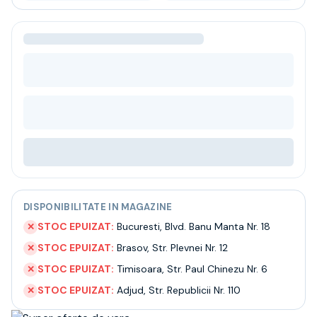
Bere
Ceai
Bacanie
BLACK FRIDAY
Bauturi fine selectie
Cumperi mai mult platesti mai putin
Garantie SGR
Bauturi reci
Despre noi
Contact
Livrare
Termeni si conditii
Politica de confidentialitate
DISPONIBILITATE IN MAGAZINE
Intrebari frecvente
STOC EPUIZAT:
Bucuresti
,
Blvd. Banu Manta Nr. 18
✕
STOC EPUIZAT:
Brasov
,
Str. Plevnei Nr. 12
✕
STOC EPUIZAT:
Timisoara
,
Str. Paul Chinezu Nr. 6
✕
STOC EPUIZAT:
Adjud
,
Str. Republicii Nr. 110
✕