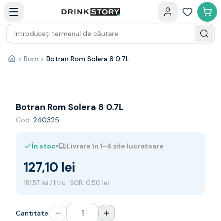
Categorii principale
Acasa
Bauturi fine — selectie
Produse Noi
Cosuri cadou
Pachete & Cadouri
>
Rom
>
Botran Rom Solera 8 0.7L
Acasă
Vin
Tamaioasa
Shiraz
Riesling
Botran Rom Solera 8 0.7L
Franta
Cod:
240325
Spania
Africa de Sud
•
În stoc
Livrare în 1-4 zile lucratoare
Australia
Germania
127,10 lei
Noua Zeelanda
Chile
181,57 lei / litru · SGR: 0,50 lei
Spumante
Prosecco
Cantitate:
Sampanie