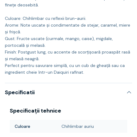
finețe deosebită.
Culoare: Chihlimbar cu reflexii brun-aurii.
Arome: Note uscate și condimentate de stejar, caramel, miere
și frișcă.
Gust: Fructe uscate (curmale, mango, caise), migdale,
portocală și melasă.
Finish: Postgust lung, cu accente de scorțișoară proaspăt rasă
și melasă neagră.
Perfect pentru savurare simplă, cu un cub de gheață sau ca
ingredient cheie într-un Daiquiri rafinat.
Specificatii
Specificații tehnice
Culoare
Chihlimbar auriu