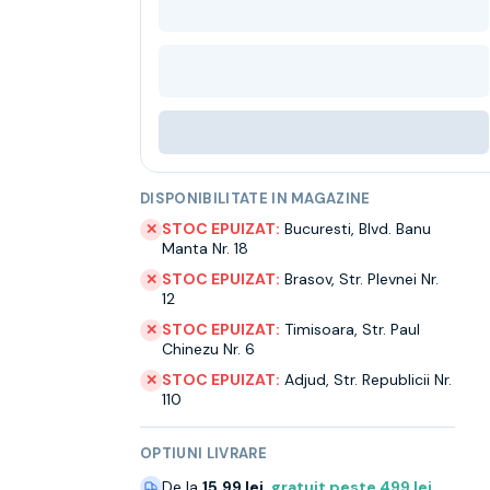
DISPONIBILITATE IN MAGAZINE
STOC EPUIZAT:
Bucuresti
,
Blvd. Banu
✕
Manta Nr. 18
STOC EPUIZAT:
Brasov
,
Str. Plevnei Nr.
✕
12
STOC EPUIZAT:
Timisoara
,
Str. Paul
✕
Chinezu Nr. 6
STOC EPUIZAT:
Adjud
,
Str. Republicii Nr.
✕
110
OPTIUNI LIVRARE
De la
15.99 lei
,
gratuit peste
499
lei