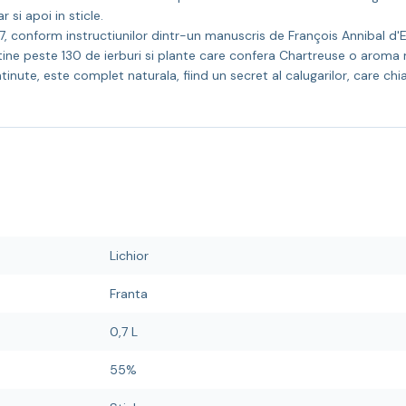
 si apoi in sticle.
37, conform instructiunilor dintr-un manuscris de François Annibal d
tine peste 130 de ierburi si plante care confera Chartreuse o aroma 
tinute, este complet naturala, fiind un secret al calugarilor, care c
Lichior
Franta
0,7 L
55%