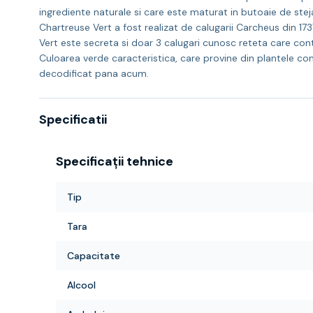
ingrediente naturale si care este maturat in butoaie de stejar
Chartreuse Vert a fost realizat de calugarii Carcheus din 17
Vert este secreta si doar 3 calugari cunosc reteta care con
Culoarea verde caracteristica, care provine din plantele con
decodificat pana acum.
Specificatii
Specificații tehnice
Tip
Tara
Capacitate
Alcool