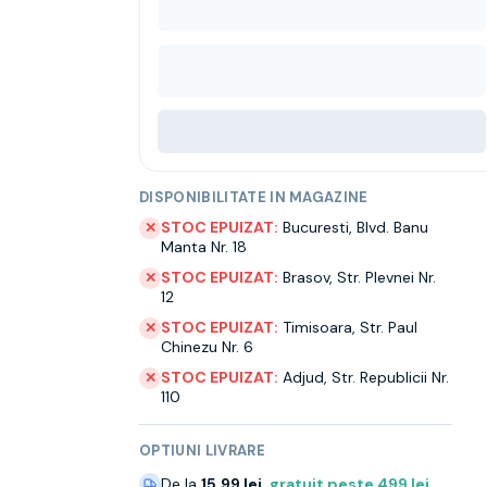
DISPONIBILITATE IN MAGAZINE
STOC EPUIZAT:
Bucuresti
,
Blvd. Banu
✕
Manta Nr. 18
STOC EPUIZAT:
Brasov
,
Str. Plevnei Nr.
✕
12
STOC EPUIZAT:
Timisoara
,
Str. Paul
✕
Chinezu Nr. 6
STOC EPUIZAT:
Adjud
,
Str. Republicii Nr.
✕
110
OPTIUNI LIVRARE
De la
15.99 lei
,
gratuit peste
499
lei