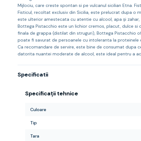
Mijlociu, care creste spontan si pe vulcanul sicilian Etna. Fi
Fisticul, recoltat exclusiv din Sicilia, este prelucrat dupa 
este ulterior amestecata cu atentie cu alcool, apa și zahar, 
Bottega Pistacchio este un lichior cremos, placut, dulce si 
finala de grappa (distilat din struguri), Bottega Pistacchio 
poate fi savurat de persoanele cu intoleranta la proteinele d
Ca recomandare de servire, este bine de consumat dupa ce a st
datorita nuantei moderate de alcool, este ideal pentru a 
Specificatii
Specificații tehnice
Culoare
Tip
Tara