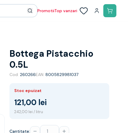
Promotii
Top vanzari
Bottega Pistacchio
0.5L
Cod:
260266
EAN:
8005829981037
Stoc epuizat
121,00 lei
242,00 lei / litru
Cantitate: