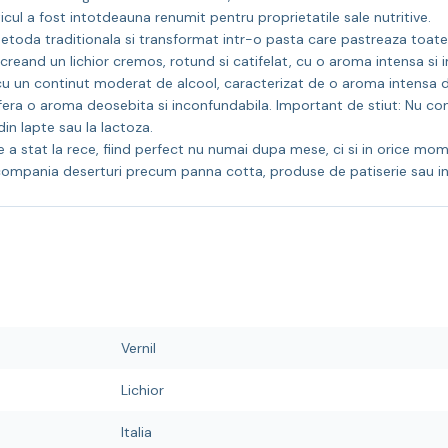
sticul a fost intotdeauna renumit pentru proprietatile sale nutritive.
o metoda traditionala si transformat intr-o pasta care pastreaza toate
creand un lichior cremos, rotund si catifelat, cu o aroma intensa si im
cu un continut moderat de alcool, caracterizat de o aroma intensa de 
ofera o aroma deosebita si inconfundabila. Important de stiut: Nu cont
in lapte sau la lactoza.
at la rece, fiind perfect nu numai dupa mese, ci si in orice moment a
acompania deserturi precum panna cotta, produse de patiserie sau i
Vernil
Lichior
Italia