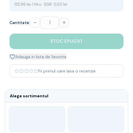
125,96 lei / litru · SGR: 0,50 lei
Whisky
Single malt
Blended malt
Cantitate:
Irish
Japanese
Bourbon
STOC EPUIZAT
Blanded Japanese
Canadian
Adauga in lista de favorite
Coniac & Brandy
Rom
Fii primul care lasa o recenzie
Vodka
Gin
Tequila
Alege sortimentul
Lichior
Vermut & bitter
Traditionale
Altele
Soft Drinks