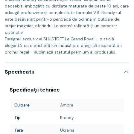
deosebit, îmbogățit cu distilate maturate de peste 10 ani, care
adaugă profunzime și complexitate formulei V.S. Brandy-ul
este desăvârșit printr-o perioadă de odihnă în butoaie de
stejar maghiar, oferindu-i o aromă rafinată și un caracter
distinctiv.
Designul exclusiv al SHUSTOFF Le Grand Royal – o sticlă
elegantă, cu o etichetă luminoasă și o panglică inspirată de
ordinul regal – subliniază statutul premium al produsului.
Specificatii
Specificații tehnice
Culoare
Ambra
Tip
Brandy
Tara
Ukraina