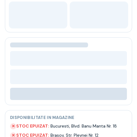
Bere
Ceai
Bacanie
BLACK FRIDAY
Bauturi fine selectie
Cumperi mai mult platesti mai putin
Garantie SGR
Bauturi reci
Despre noi
Contact
Livrare
Termeni si conditii
Politica de confidentialitate
Intrebari frecvente
DISPONIBILITATE IN MAGAZINE
STOC EPUIZAT:
Bucuresti
,
Blvd. Banu Manta Nr. 18
✕
STOC EPUIZAT:
Brasov
,
Str. Plevnei Nr. 12
✕