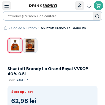
Categorii principale
Acasa
Bauturi fine — selectie
Produse Noi
Cosuri cadou
Pachete & Cadouri
>
Coniac & Brandy
>
Shustoff Brandy Le Grand Royal VVSOP 40% 0.5L
1
/
2
Acasă
Vin
Tamaioasa
Shiraz
Riesling
Franta
Spania
Africa de Sud
Shustoff Brandy Le Grand Royal VVSOP
Australia
40% 0.5L
Germania
Cod:
696065
Noua Zeelanda
Chile
Stoc epuizat
Spumante
Prosecco
62,98 lei
Sampanie