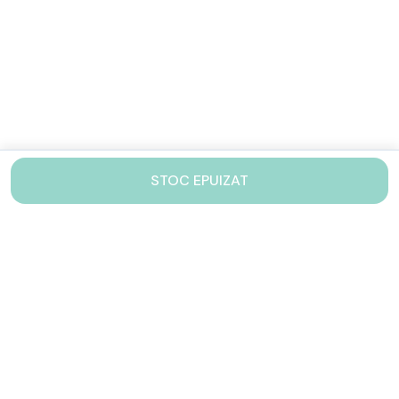
STOC EPUIZAT
Contacteaza-ne!
Iti stam mereu la dispozitie.
031 005 0155
Lu-Vi: 10-17
shop@drinkstory.ro
Contact