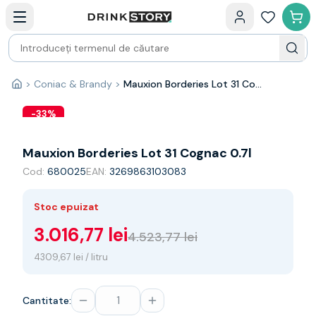
Categorii principale
Acasa
Bauturi fine — selectie
Produse Noi
Cosuri cadou
Pachete & Cadouri
>
Coniac & Brandy
>
Mauxion Borderies Lot 31 Cognac 0.7l
Acasă
Vin
Tamaioasa
-
33
%
Shiraz
Riesling
Mauxion Borderies Lot 31 Cognac 0.7l
Franta
Cod:
680025
EAN:
3269863103083
Spania
Africa de Sud
Stoc epuizat
Australia
Germania
3.016,77 lei
4.523,77 lei
Noua Zeelanda
4309,67 lei / litru
Chile
Spumante
Prosecco
Cantitate:
Sampanie