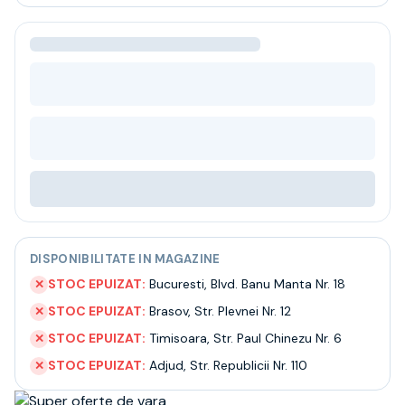
Bere
Ceai
Bacanie
BLACK FRIDAY
Bauturi fine selectie
Cumperi mai mult platesti mai putin
Garantie SGR
Bauturi reci
Despre noi
Contact
Livrare
Termeni si conditii
DISPONIBILITATE IN MAGAZINE
Politica de confidentialitate
Intrebari frecvente
STOC EPUIZAT:
Bucuresti
,
Blvd. Banu Manta Nr. 18
✕
STOC EPUIZAT:
Brasov
,
Str. Plevnei Nr. 12
✕
STOC EPUIZAT:
Timisoara
,
Str. Paul Chinezu Nr. 6
✕
STOC EPUIZAT:
Adjud
,
Str. Republicii Nr. 110
✕