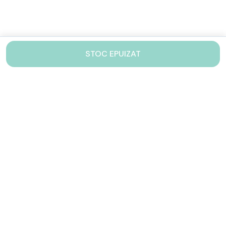
STOC EPUIZAT
Contacteaza-ne!
Iti stam mereu la dispozitie.
031 005 0155
Lu-Vi: 10-17
shop@drinkstory.ro
Contact
DRINKSTORY