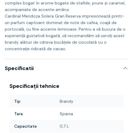
complex bogat în arome bogate de stafide, prune și caramel,
acompaniate de accente amărui.
Cardinal Mendoza Solera Gran Reserva impresionează printr-
un parfum captivant dominat de note de cafea, coajă de
portocală, cu fine accente lemnoase. Pentru a vă bucura de o
experiență gustativă bogată, vă recomandăm să serviți acest
brandy alături de câteva bucățele de ciocolată cu o
concentrație ridicată de cacao.
Specificatii
Specificații tehnice
Tip
Brandy
Tara
Spania
Capacitate
0,7 L