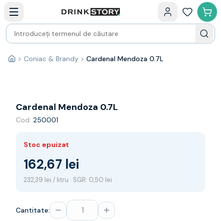
Categorii principale
Acasa
Bauturi fine — selectie
Produse Noi
Cosuri cadou
Pachete & Cadouri
>
Coniac & Brandy
>
Cardenal Mendoza 0.7L
Acasă
Vin
Tamaioasa
Shiraz
Riesling
Cardenal Mendoza 0.7L
Franta
Cod:
250001
Spania
Africa de Sud
Stoc epuizat
Australia
Germania
162,67 lei
Noua Zeelanda
232,39 lei / litru · SGR: 0,50 lei
Chile
Spumante
Prosecco
Cantitate:
Sampanie