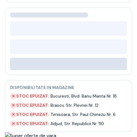
Bere
Ceai
Bacanie
BLACK FRIDAY
Bauturi fine selectie
Cumperi mai mult platesti mai putin
Garantie SGR
Bauturi reci
Despre noi
Contact
Livrare
Termeni si conditii
DISPONIBILITATE IN MAGAZINE
Politica de confidentialitate
Intrebari frecvente
STOC EPUIZAT:
Bucuresti
,
Blvd. Banu Manta Nr. 18
✕
STOC EPUIZAT:
Brasov
,
Str. Plevnei Nr. 12
✕
STOC EPUIZAT:
Timisoara
,
Str. Paul Chinezu Nr. 6
✕
STOC EPUIZAT:
Adjud
,
Str. Republicii Nr. 110
✕