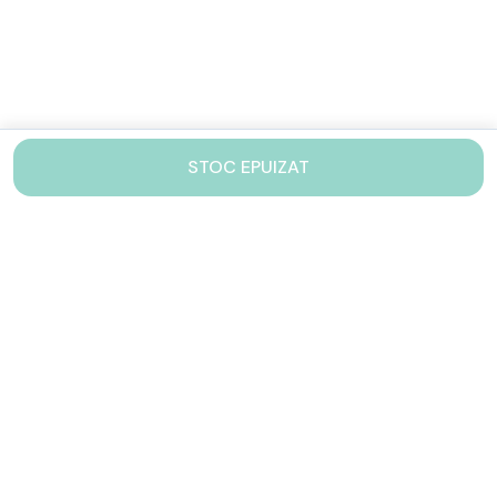
STOC EPUIZAT
Contacteaza-ne!
Iti stam mereu la dispozitie.
031 005 0155
Lu-Vi: 10-17
shop@drinkstory.ro
Contact