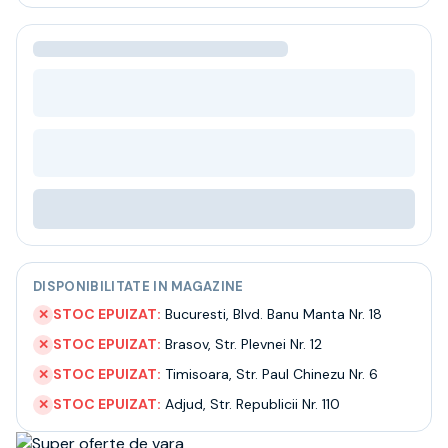
Bere
Ceai
Bacanie
BLACK FRIDAY
Bauturi fine selectie
Cumperi mai mult platesti mai putin
Garantie SGR
Bauturi reci
Despre noi
Contact
Livrare
Termeni si conditii
DISPONIBILITATE IN MAGAZINE
Politica de confidentialitate
Intrebari frecvente
STOC EPUIZAT:
Bucuresti
,
Blvd. Banu Manta Nr. 18
✕
STOC EPUIZAT:
Brasov
,
Str. Plevnei Nr. 12
✕
STOC EPUIZAT:
Timisoara
,
Str. Paul Chinezu Nr. 6
✕
STOC EPUIZAT:
Adjud
,
Str. Republicii Nr. 110
✕