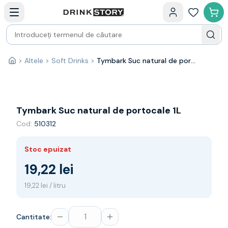
Categorii principale
Acasa
Bauturi fine — selectie
Produse Noi
Cosuri cadou
Pachete & Cadouri
>
Altele
>
Soft Drinks
>
Tymbark Suc natural de portocale 1L
Acasă
Vin
Tamaioasa
Shiraz
Riesling
Tymbark Suc natural de portocale 1L
Franta
Cod:
510312
Spania
Africa de Sud
Stoc epuizat
Australia
Germania
19,22 lei
Noua Zeelanda
19,22 lei / litru
Chile
Spumante
Prosecco
Cantitate:
Sampanie