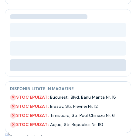
Bere
Ceai
Bacanie
BLACK FRIDAY
Bauturi fine selectie
Cumperi mai mult platesti mai putin
Garantie SGR
Bauturi reci
Despre noi
Contact
Livrare
Termeni si conditii
Politica de confidentialitate
DISPONIBILITATE IN MAGAZINE
Intrebari frecvente
STOC EPUIZAT:
Bucuresti
,
Blvd. Banu Manta Nr. 18
✕
STOC EPUIZAT:
Brasov
,
Str. Plevnei Nr. 12
✕
STOC EPUIZAT:
Timisoara
,
Str. Paul Chinezu Nr. 6
✕
STOC EPUIZAT:
Adjud
,
Str. Republicii Nr. 110
✕