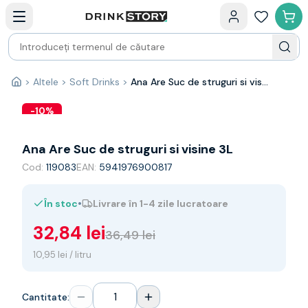
Categorii principale
Acasa
Bauturi fine — selectie
Produse Noi
Cosuri cadou
Pachete & Cadouri
>
Altele
>
Soft Drinks
>
Ana Are Suc de struguri si visine 3L
Acasă
Vin
Tamaioasa
-
10
%
Shiraz
Riesling
Ana Are Suc de struguri si visine 3L
Franta
Cod:
119083
EAN:
5941976900817
Spania
Africa de Sud
•
În stoc
Livrare în 1-4 zile lucratoare
Australia
Germania
32,84 lei
36,49 lei
Noua Zeelanda
Chile
10,95 lei / litru
Spumante
Prosecco
Cantitate:
Sampanie